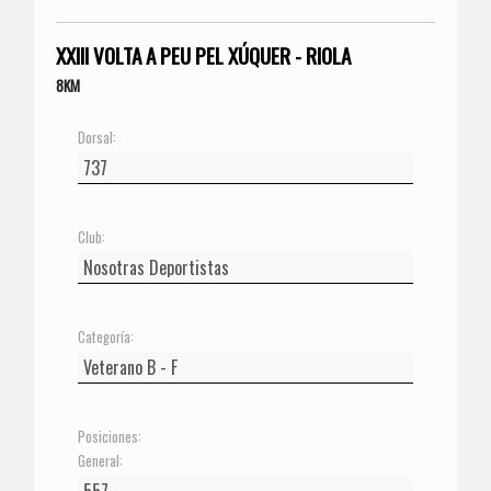
XXIII VOLTA A PEU PEL XÚQUER - RIOLA
8KM
Dorsal:
Club:
Categoría:
Posiciones:
General: