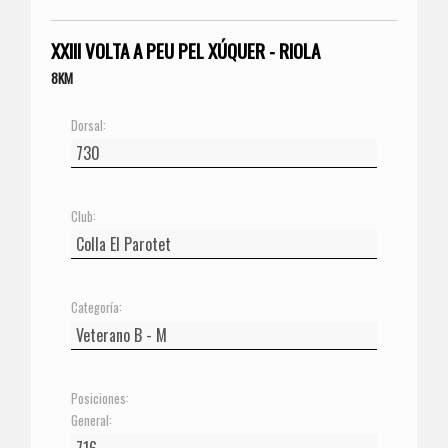
XXIII VOLTA A PEU PEL XÚQUER - RIOLA
8KM
Dorsal:
Club:
Categoría:
Posiciones:
General: