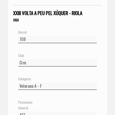
XXIII VOLTA A PEU PEL XÚQUER - RIOLA
8KM
Dorsal:
Club:
Categoría:
Posiciones:
General: