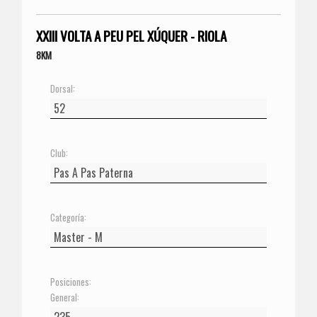
XXIII VOLTA A PEU PEL XÚQUER - RIOLA
8KM
Dorsal:
Club:
Categoría:
Posiciones:
General: