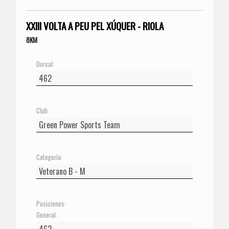
XXIII VOLTA A PEU PEL XÚQUER - RIOLA
8KM
Dorsal:
Club:
Categoría:
Posiciones:
General: