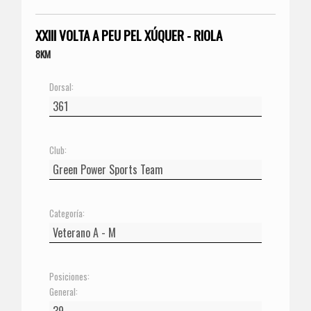
XXIII VOLTA A PEU PEL XÚQUER - RIOLA
8KM
Dorsal:
Club:
Categoría:
Posiciones:
General: