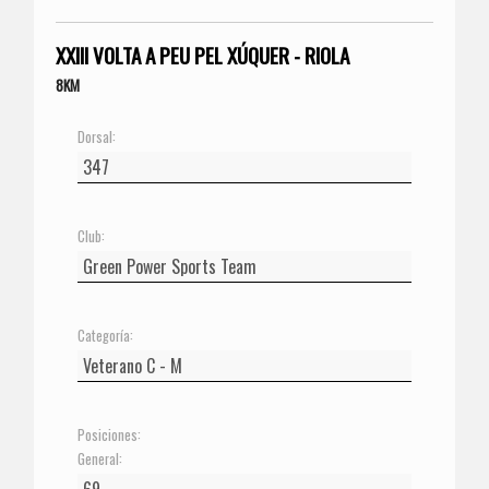
XXIII VOLTA A PEU PEL XÚQUER - RIOLA
8KM
Dorsal:
Club:
Categoría:
Posiciones:
General: