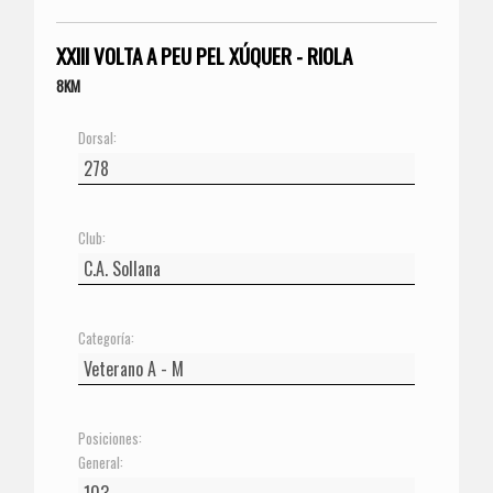
XXIII VOLTA A PEU PEL XÚQUER - RIOLA
8KM
Dorsal:
Club:
Categoría:
Posiciones:
General: