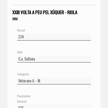
XXIII VOLTA A PEU PEL XÚQUER - RIOLA
8KM
Dorsal:
Club:
Categoría:
Posiciones:
General: