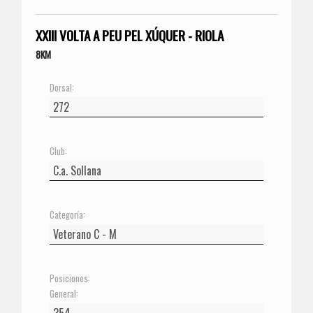
XXIII VOLTA A PEU PEL XÚQUER - RIOLA
8KM
Dorsal:
Club:
Categoría:
Posiciones:
General: