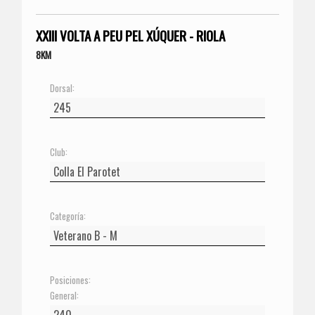
XXIII VOLTA A PEU PEL XÚQUER - RIOLA
8KM
Dorsal:
Club:
Categoría:
Posiciones:
General: