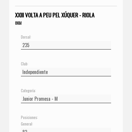
XXIII VOLTA A PEU PEL XÚQUER - RIOLA
8KM
Dorsal:
Club:
Categoría:
Posiciones:
General: