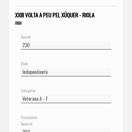
XXIII VOLTA A PEU PEL XÚQUER - RIOLA
8KM
Dorsal:
Club:
Categoría:
Posiciones:
General: