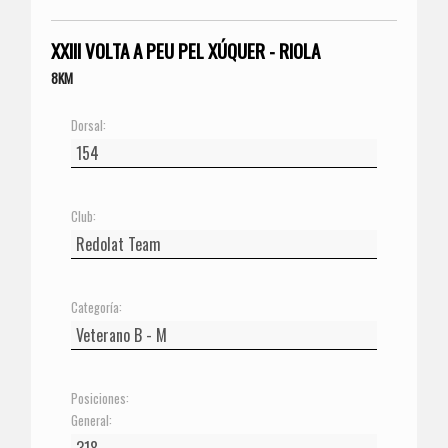
XXIII VOLTA A PEU PEL XÚQUER - RIOLA
8KM
Dorsal:
Club:
Categoría:
Posiciones:
General: