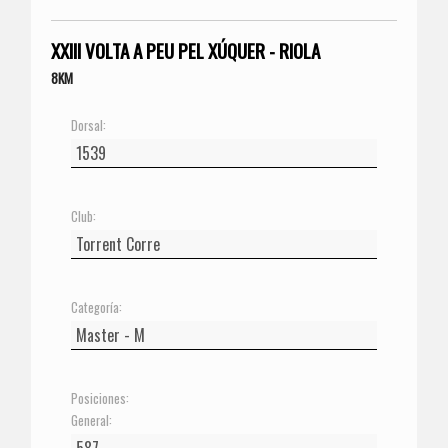
XXIII VOLTA A PEU PEL XÚQUER - RIOLA
8KM
Dorsal:
Club:
Categoría:
Posiciones:
General: