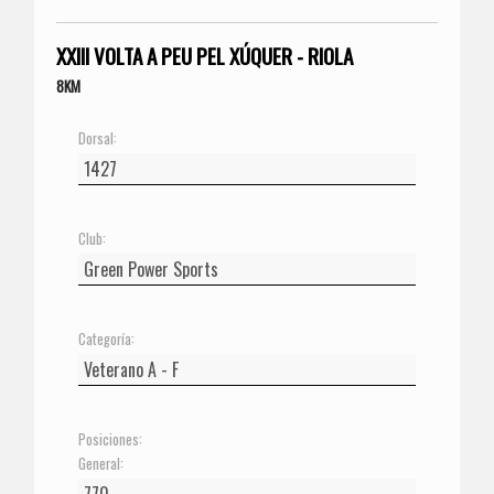
XXIII VOLTA A PEU PEL XÚQUER - RIOLA
8KM
Dorsal:
Club:
Categoría:
Posiciones:
General: