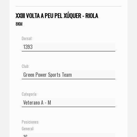
XXIII VOLTA A PEU PEL XÚQUER - RIOLA
8KM
Dorsal:
Club:
Categoría:
Posiciones:
General: