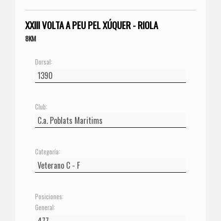
XXIII VOLTA A PEU PEL XÚQUER - RIOLA
8KM
Dorsal:
Club:
Categoría:
Posiciones:
General: