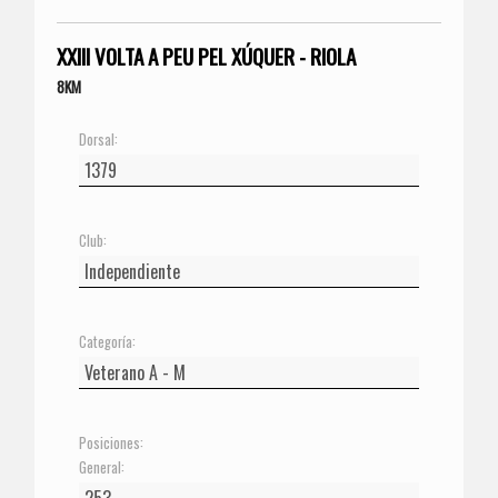
XXIII VOLTA A PEU PEL XÚQUER - RIOLA
8KM
Dorsal:
Club:
Categoría:
Posiciones:
General: