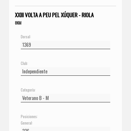
XXIII VOLTA A PEU PEL XÚQUER - RIOLA
8KM
Dorsal:
Club:
Categoría:
Posiciones:
General: