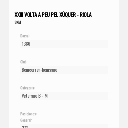
XXIII VOLTA A PEU PEL XÚQUER - RIOLA
8KM
Dorsal:
Club:
Categoría:
Posiciones:
General: