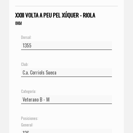
XXIII VOLTA A PEU PEL XÚQUER - RIOLA
8KM
Dorsal:
Club:
Categoría:
Posiciones:
General: