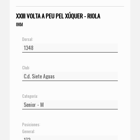
XXIII VOLTA A PEU PEL XÚQUER - RIOLA
8KM
Dorsal:
Club:
Categoría:
Posiciones:
General: