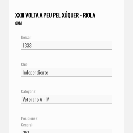
XXIII VOLTA A PEU PEL XÚQUER - RIOLA
8KM
Dorsal:
Club:
Categoría:
Posiciones:
General: