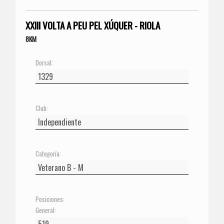
XXIII VOLTA A PEU PEL XÚQUER - RIOLA
8KM
Dorsal:
Club:
Categoría:
Posiciones:
General: