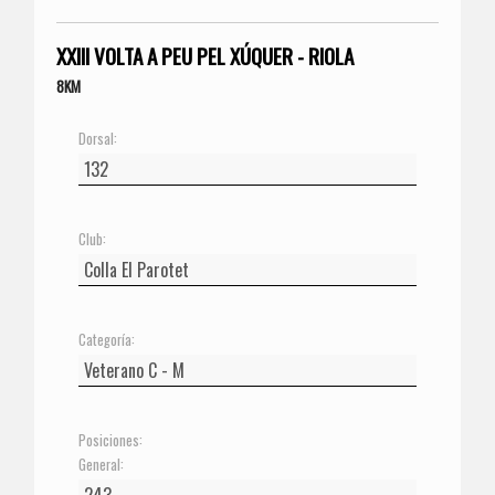
XXIII VOLTA A PEU PEL XÚQUER - RIOLA
8KM
Dorsal:
Club:
Categoría:
Posiciones:
General: