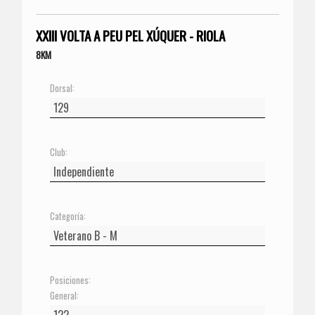
XXIII VOLTA A PEU PEL XÚQUER - RIOLA
8KM
Dorsal:
Club:
Categoría:
Posiciones:
General: