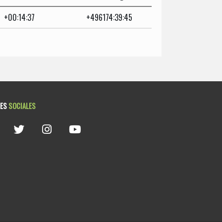
+00:14:37
+496174:39:45
DES
SOCIALES