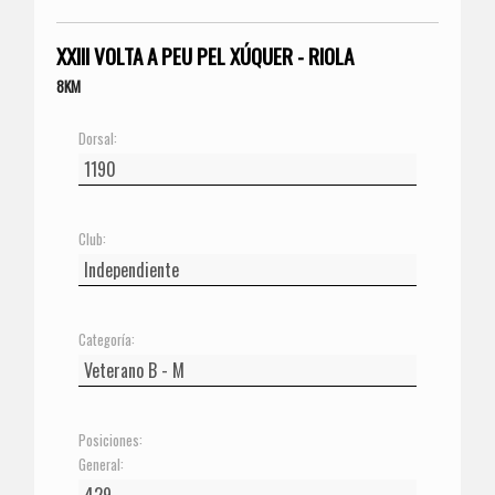
XXIII VOLTA A PEU PEL XÚQUER - RIOLA
8KM
Dorsal:
Club:
Categoría:
Posiciones:
General: