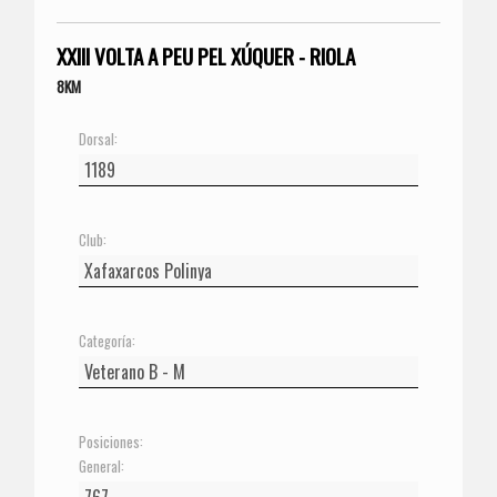
XXIII VOLTA A PEU PEL XÚQUER - RIOLA
8KM
Dorsal:
Club:
Categoría:
Posiciones:
General: