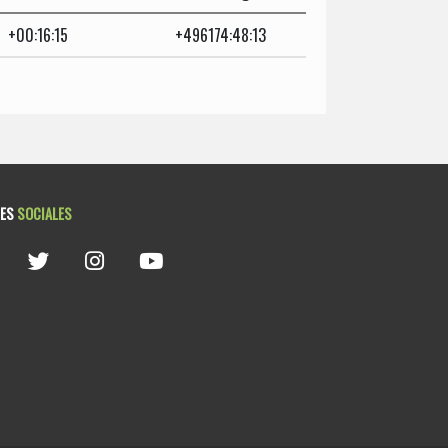
+00:16:15
+496174:48:13
DES
SOCIALES