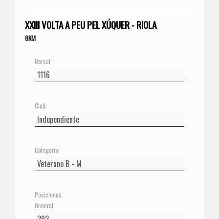
XXIII VOLTA A PEU PEL XÚQUER - RIOLA
8KM
Dorsal:
Club:
Categoría:
Posiciones:
General: