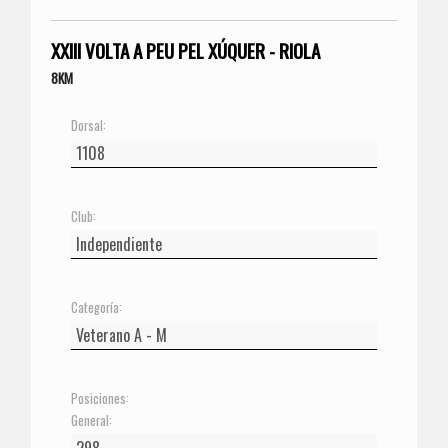
XXIII VOLTA A PEU PEL XÚQUER - RIOLA
8KM
Dorsal:
Club:
Categoría:
Posiciones:
General: