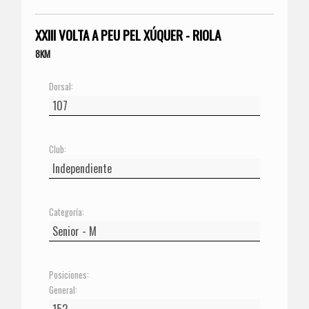
XXIII VOLTA A PEU PEL XÚQUER - RIOLA
8KM
Dorsal:
Club:
Categoría:
Posiciones:
General: