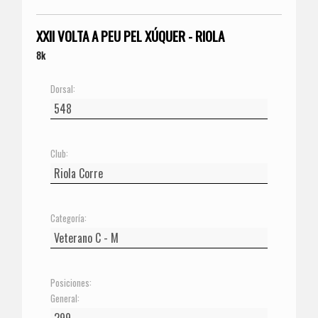
XXII VOLTA A PEU PEL XÚQUER - RIOLA
8k
Dorsal:
Club:
Categoría:
Posiciones:
General: