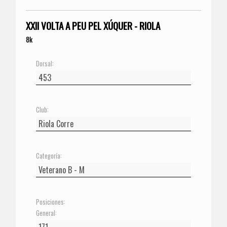
XXII VOLTA A PEU PEL XÚQUER - RIOLA
8k
Dorsal:
Club:
Categoría:
Posiciones:
General: