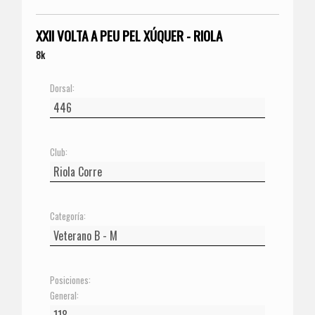
XXII VOLTA A PEU PEL XÚQUER - RIOLA
8k
Dorsal:
Club:
Categoría:
Posiciones:
General: