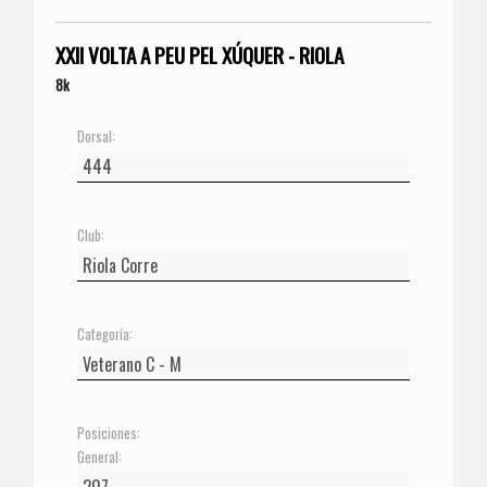
XXII VOLTA A PEU PEL XÚQUER - RIOLA
8k
Dorsal:
Club:
Categoría:
Posiciones:
General: