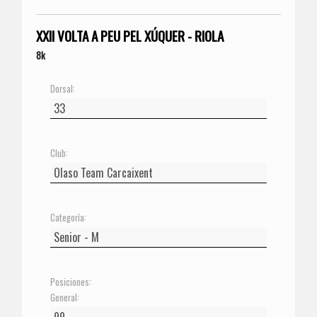
XXII VOLTA A PEU PEL XÚQUER - RIOLA
8k
Dorsal:
Club:
Categoría:
Posiciones:
General: