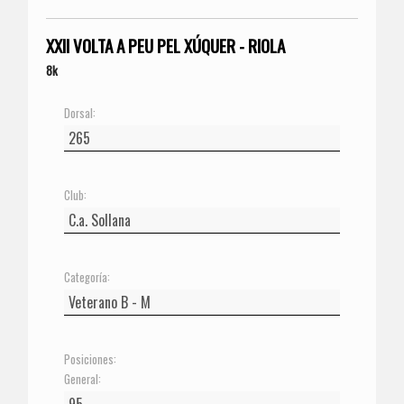
XXII VOLTA A PEU PEL XÚQUER - RIOLA
8k
Dorsal:
Club:
Categoría:
Posiciones:
General: