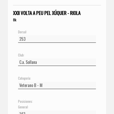
XXII VOLTA A PEU PEL XÚQUER - RIOLA
8k
Dorsal:
Club:
Categoría:
Posiciones:
General: