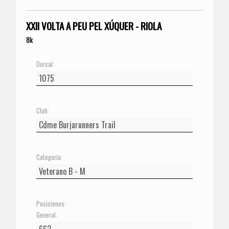
XXII VOLTA A PEU PEL XÚQUER - RIOLA
8k
Dorsal:
Club:
Categoría:
Posiciones:
General: