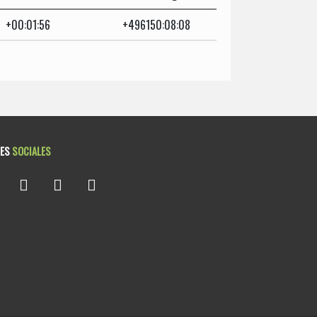
+00:01:56
+496150:08:08
DES
SOCIALES