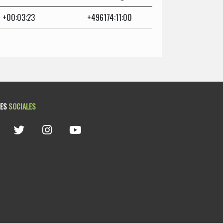
+00:03:23
+496174:11:00
DES
SOCIALES