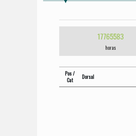
17765583
horas
Pos /
Dorsal
Cat